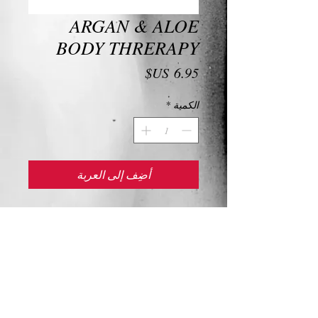
ARGAN & ALOE
BODY THRERAPY
السعر
الكمية
*
أضِف إلى العربة
ARGAN & ALOE BODY THRERAPY
Ingredients and Description
ARGAN & ALOE BODY THRERAPY
amper your skin with the nurturing benefits